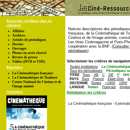
Recherches spécifiques dans les
collections
Notices descriptives des périodique
Affiches
française, de la Cinémathèque de To
Archives
Cinéma et de l'image animée, consul
Articles de périodiques
Les titres Cinémagazine et Paris-Ph
Dessins
coopération avec la BNF.
(Consulter 
Ouvrages
périodiques)
Photos en accés réservé
Revues de presse
Sélectionner les critères de navigation
Vidéos (DVD et VHS)
Toutes institutions
La Cinémathèque
Répertoires
Tous les périodiques
Périodiques n
La Cinémathèque française
TITRE
Tous
AB
C
DE
F
GHI
La Cinémathèque de Toulouse
PAYS
Tous
France
Etats-Unis
I
Centre National du Cinéma et de
DECENNIE
Toutes
<1900
1900
l'image animée
LANGUE
Toutes
Français
Anglai
Partenaires
Réinitialiser les critères
La Cinémathèque française - 0 périodi