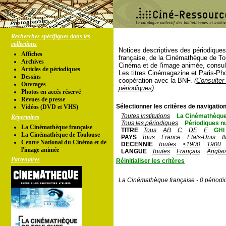
Recherches spécifiques dans les
collections
Notices descriptives des périodique
Affiches
française, de la Cinémathèque de To
Archives
Cinéma et de l'image animée, consul
Articles de périodiques
Les titres Cinémagazine et Paris-Ph
Dessins
coopération avec la BNF.
(Consulter 
Ouvrages
périodiques)
Photos en accés réservé
Revues de presse
Sélectionner les critères de navigation
Vidéos (DVD et VHS)
Toutes institutions
La Cinémathèque
Répertoires
Tous les périodiques
Périodiques n
La Cinémathèque française
TITRE
Tous
AB
C
DE
F
GHI
La Cinémathèque de Toulouse
PAYS
Tous
France
Etats-Unis
I
Centre National du Cinéma et de
DECENNIE
Toutes
<1900
1900
l'image animée
LANGUE
Toutes
Français
Anglai
Partenaires
Réinitialiser les critères
La Cinémathèque française - 0 périodi