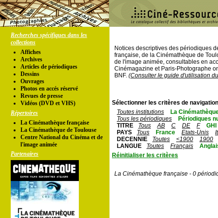
Recherches spécifiques dans les
collections
Notices descriptives des périodiques 
Affiches
française, de la Cinémathèque de Toul
Archives
de l'image animée, consultables en acc
Articles de périodiques
Cinémagazine et Paris-Photographe ont
Dessins
BNF.
(Consulter le guide d'utilisation d
Ouvrages
Photos en accés réservé
Revues de presse
Sélectionner les critères de navigation
Vidéos (DVD et VHS)
Toutes institutions
La Cinémathèque
Répertoires
Tous les périodiques
Périodiques n
La Cinémathèque française
TITRE
Tous
AB
C
DE
F
GHI
La Cinémathèque de Toulouse
PAYS
Tous
France
Etats-Unis
I
Centre National du Cinéma et de
DECENNIE
Toutes
<1900
1900
l'image animée
LANGUE
Toutes
Français
Anglai
Partenaires
Réinitialiser les critères
La Cinémathèque française - 0 périodi