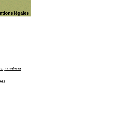
ntions légales
'image animée
res