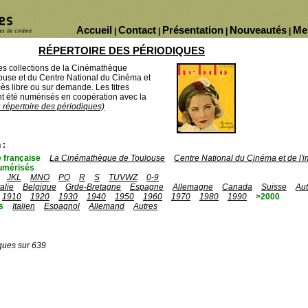
Accueil
Contact
Présentation
Nouveautés
Me
|
|
|
|
RÉPERTOIRE DES PÉRIODIQUES
des collections de la Cinémathèque
ouse et du Centre National du Cinéma et
ès libre ou sur demande. Les titres
 été numérisés en coopération avec la
u répertoire des périodiques)
 :
 française
La Cinémathèque de Toulouse
Centre National du Cinéma et de l
umérisés
JKL
MNO
PQ
R
S
TUVWZ
0-9
talie
Belgique
Grde-Bretagne
Espagne
Allemagne
Canada
Suisse
Aut
1910
1920
1930
1940
1950
1960
1970
1980
1990
>2000
s
Italien
Espagnol
Allemand
Autres
ques sur 639