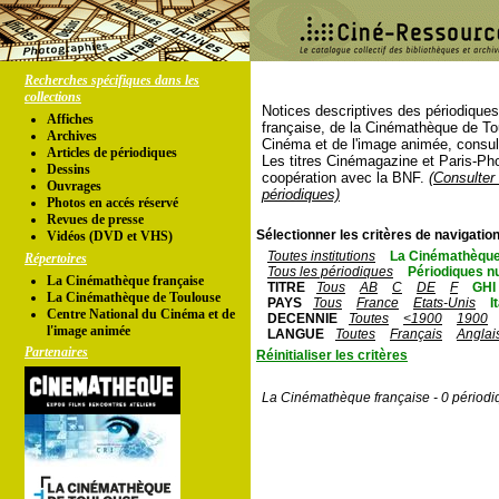
Recherches spécifiques dans les
collections
Notices descriptives des périodique
Affiches
française, de la Cinémathèque de To
Archives
Cinéma et de l'image animée, consul
Articles de périodiques
Les titres Cinémagazine et Paris-Ph
Dessins
coopération avec la BNF.
(Consulter 
Ouvrages
périodiques)
Photos en accés réservé
Revues de presse
Sélectionner les critères de navigation
Vidéos (DVD et VHS)
Toutes institutions
La Cinémathèque
Répertoires
Tous les périodiques
Périodiques n
La Cinémathèque française
TITRE
Tous
AB
C
DE
F
GHI
La Cinémathèque de Toulouse
PAYS
Tous
France
Etats-Unis
I
Centre National du Cinéma et de
DECENNIE
Toutes
<1900
1900
l'image animée
LANGUE
Toutes
Français
Anglai
Partenaires
Réinitialiser les critères
La Cinémathèque française - 0 périodi