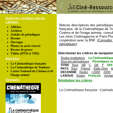
Recherches spécifiques dans les
collections
Notices descriptives des périodique
Affiches
française, de la Cinémathèque de To
Archives
Cinéma et de l'image animée, consul
Articles de périodiques
Les titres Cinémagazine et Paris-Ph
Dessins
coopération avec la BNF.
(Consulter 
Ouvrages
périodiques)
Photos en accés réservé
Revues de presse
Sélectionner les critères de navigation
Vidéos (DVD et VHS)
Toutes institutions
La Cinémathèque
Répertoires
Tous les périodiques
Périodiques n
La Cinémathèque française
TITRE
Tous
AB
C
DE
F
GHI
La Cinémathèque de Toulouse
PAYS
Tous
France
Etats-Unis
I
Centre National du Cinéma et de
DECENNIE
Toutes
<1900
1900
l'image animée
LANGUE
Toutes
Français
Angla
Partenaires
Réinitialiser les critères
La Cinémathèque française - 0 périodi