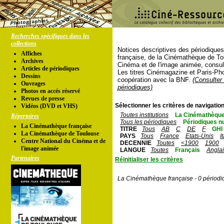
Recherches spécifiques dans les
collections
Notices descriptives des périodique
Affiches
française, de la Cinémathèque de To
Archives
Cinéma et de l'image animée, consul
Articles de périodiques
Les titres Cinémagazine et Paris-Ph
Dessins
coopération avec la BNF.
(Consulter 
Ouvrages
périodiques)
Photos en accés réservé
Revues de presse
Sélectionner les critères de navigation
Vidéos (DVD et VHS)
Toutes institutions
La Cinémathèque
Répertoires
Tous les périodiques
Périodiques n
La Cinémathèque française
TITRE
Tous
AB
C
DE
F
GHI
La Cinémathèque de Toulouse
PAYS
Tous
France
Etats-Unis
I
Centre National du Cinéma et de
DECENNIE
Toutes
<1900
1900
l'image animée
LANGUE
Toutes
Français
Angla
Partenaires
Réinitialiser les critères
La Cinémathèque française - 0 périodi