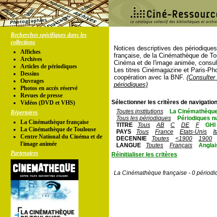
Recherches spécifiques dans les
collections
Notices descriptives des périodique
Affiches
française, de la Cinémathèque de To
Archives
Cinéma et de l'image animée, consul
Articles de périodiques
Les titres Cinémagazine et Paris-Ph
Dessins
coopération avec la BNF.
(Consulter 
Ouvrages
périodiques)
Photos en accés réservé
Revues de presse
Sélectionner les critères de navigation
Vidéos (DVD et VHS)
Toutes institutions
La Cinémathèque
Répertoires
Tous les périodiques
Périodiques n
La Cinémathèque française
TITRE
Tous
AB
C
DE
F
GHI
La Cinémathèque de Toulouse
PAYS
Tous
France
Etats-Unis
I
Centre National du Cinéma et de
DECENNIE
Toutes
<1900
1900
l'image animée
LANGUE
Toutes
Français
Anglai
Partenaires
Réinitialiser les critères
La Cinémathèque française - 0 périodi