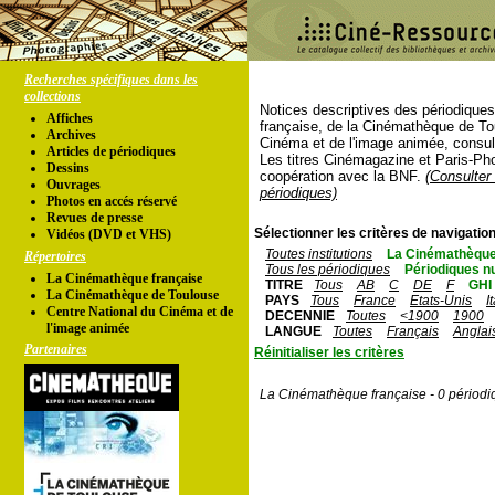
Recherches spécifiques dans les
collections
Notices descriptives des périodique
Affiches
française, de la Cinémathèque de To
Archives
Cinéma et de l'image animée, consul
Articles de périodiques
Les titres Cinémagazine et Paris-Ph
Dessins
coopération avec la BNF.
(Consulter 
Ouvrages
périodiques)
Photos en accés réservé
Revues de presse
Sélectionner les critères de navigation
Vidéos (DVD et VHS)
Toutes institutions
La Cinémathèque
Répertoires
Tous les périodiques
Périodiques n
La Cinémathèque française
TITRE
Tous
AB
C
DE
F
GHI
La Cinémathèque de Toulouse
PAYS
Tous
France
Etats-Unis
I
Centre National du Cinéma et de
DECENNIE
Toutes
<1900
1900
l'image animée
LANGUE
Toutes
Français
Anglai
Partenaires
Réinitialiser les critères
La Cinémathèque française - 0 périodi