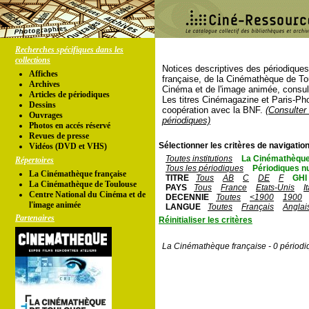
Recherches spécifiques dans les
collections
Notices descriptives des périodique
Affiches
française, de la Cinémathèque de To
Archives
Cinéma et de l'image animée, consul
Articles de périodiques
Les titres Cinémagazine et Paris-Ph
Dessins
coopération avec la BNF.
(Consulter 
Ouvrages
périodiques)
Photos en accés réservé
Revues de presse
Sélectionner les critères de navigation
Vidéos (DVD et VHS)
Toutes institutions
La Cinémathèque
Répertoires
Tous les périodiques
Périodiques n
La Cinémathèque française
TITRE
Tous
AB
C
DE
F
GHI
La Cinémathèque de Toulouse
PAYS
Tous
France
Etats-Unis
I
Centre National du Cinéma et de
DECENNIE
Toutes
<1900
1900
l'image animée
LANGUE
Toutes
Français
Anglai
Partenaires
Réinitialiser les critères
La Cinémathèque française - 0 périodi