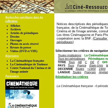
Recherches spécifiques dans les
collections
Notices descriptives des périodique
Affiches
française, de la Cinémathèque de To
Archives
Cinéma et de l'image animée, consul
Articles de périodiques
Les titres Cinémagazine et Paris-Ph
Dessins
coopération avec la BNF.
(Consulter 
Ouvrages
périodiques)
Photos en accés réservé
Revues de presse
Sélectionner les critères de navigation
Vidéos (DVD et VHS)
Toutes institutions
La Cinémathèque
Répertoires
Tous les périodiques
Périodiques n
La Cinémathèque française
TITRE
Tous
AB
C
DE
F
GHI
La Cinémathèque de Toulouse
PAYS
Tous
France
Etats-Unis
I
Centre National du Cinéma et de
DECENNIE
Toutes
<1900
1900
l'image animée
LANGUE
Toutes
Français
Anglai
Partenaires
Réinitialiser les critères
La Cinémathèque française - 0 périodi