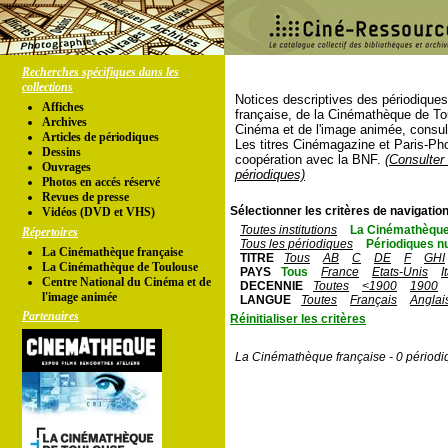
Recherches spécifiques dans les
collections
Notices descriptives des périodique
Affiches
française, de la Cinémathèque de To
Archives
Cinéma et de l'image animée, consul
Articles de périodiques
Les titres Cinémagazine et Paris-Ph
Dessins
coopération avec la BNF.
(Consulter 
Ouvrages
périodiques)
Photos en accés réservé
Revues de presse
Sélectionner les critères de navigation
Vidéos (DVD et VHS)
Toutes institutions
La Cinémathèque
Répertoires
Tous les périodiques
Périodiques n
La Cinémathèque française
TITRE
Tous
AB
C
DE
F
GHI
La Cinémathèque de Toulouse
PAYS
Tous
France
Etats-Unis
I
Centre National du Cinéma et de
DECENNIE
Toutes
<1900
1900
l'image animée
LANGUE
Toutes
Français
Anglai
Partenaires
Réinitialiser les critères
La Cinémathèque française - 0 périodi