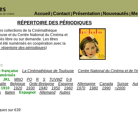
Accueil
Contact
Présentation
Nouveautés
Me
|
|
|
|
RÉPERTOIRE DES PÉRIODIQUES
des collections de la Cinémathèque
ouse et du Centre National du Cinéma et
ès libre ou sur demande. Les titres
 été numérisés en coopération avec la
u répertoire des périodiques)
 :
 française
La Cinémathèque de Toulouse
Centre National du Cinéma et de l
umérisés
JKL
MNO
PQ
R
S
TUVWZ
0-9
talie
Belgique
Grde-Bretagne
Espagne
Allemagne
Canada
Suisse
Aut
1910
1920
1930
1940
1950
1960
1970
1980
1990
>2000
s
Italien
Espagnol
Allemand
Autres
ques sur 639