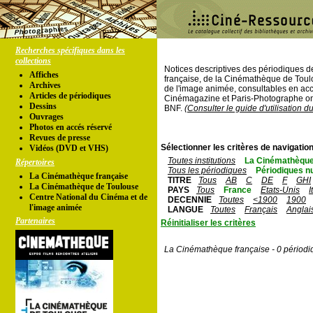
Recherches spécifiques dans les
collections
Notices descriptives des périodiques 
Affiches
française, de la Cinémathèque de Toul
Archives
de l'image animée, consultables en acc
Articles de périodiques
Cinémagazine et Paris-Photographe ont
Dessins
BNF.
(Consulter le guide d'utilisation d
Ouvrages
Photos en accés réservé
Revues de presse
Sélectionner les critères de navigation
Vidéos (DVD et VHS)
Toutes institutions
La Cinémathèque
Répertoires
Tous les périodiques
Périodiques n
La Cinémathèque française
TITRE
Tous
AB
C
DE
F
GHI
La Cinémathèque de Toulouse
PAYS
Tous
France
Etats-Unis
I
Centre National du Cinéma et de
DECENNIE
Toutes
<1900
1900
l'image animée
LANGUE
Toutes
Français
Anglai
Partenaires
Réinitialiser les critères
La Cinémathèque française - 0 périodi