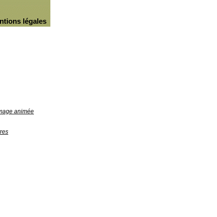
ntions légales
'image animée
res