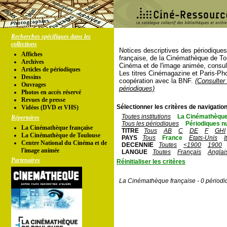
Recherches spécifiques dans les
collections
Notices descriptives des périodique
Affiches
française, de la Cinémathèque de To
Archives
Cinéma et de l'image animée, consul
Articles de périodiques
Les titres Cinémagazine et Paris-Ph
Dessins
coopération avec la BNF.
(Consulter 
Ouvrages
périodiques)
Photos en accés réservé
Revues de presse
Sélectionner les critères de navigation
Vidéos (DVD et VHS)
Toutes institutions
La Cinémathèque
Répertoires
Tous les périodiques
Périodiques n
La Cinémathèque française
TITRE
Tous
AB
C
DE
F
GHI
La Cinémathèque de Toulouse
PAYS
Tous
France
Etats-Unis
I
Centre National du Cinéma et de
DECENNIE
Toutes
<1900
1900
l'image animée
LANGUE
Toutes
Français
Anglai
Partenaires
Réinitialiser les critères
La Cinémathèque française - 0 périodi