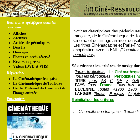
Recherches spécifiques dans les
collections
Notices descriptives des périodique
Affiches
française, de la Cinémathèque de To
Archives
Cinéma et de l'image animée, consul
Articles de périodiques
Les titres Cinémagazine et Paris-Ph
Dessins
coopération avec la BNF.
(Consulter 
Ouvrages
périodiques)
Photos en accés réservé
Revues de presse
Sélectionner les critères de navigation
Vidéos (DVD et VHS)
Toutes institutions
La Cinémathèque
Répertoires
Tous les périodiques
Périodiques n
La Cinémathèque française
TITRE
Tous
AB
C
DE
F
GHI
La Cinémathèque de Toulouse
PAYS
Tous
France
Etats-Unis
I
Centre National du Cinéma et de
DECENNIE
Toutes
<1900
1900
l'image animée
LANGUE
Toutes
Français
Anglai
Partenaires
Réinitialiser les critères
La Cinémathèque française - 0 périodi