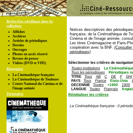
Recherches spécifiques dans les
collections
Notices descriptives des périodique
Affiches
française, de la Cinémathèque de To
Archives
Cinéma et de l'image animée, consul
Articles de périodiques
Les titres Cinémagazine et Paris-Ph
Dessins
coopération avec la BNF.
(Consulter 
Ouvrages
périodiques)
Photos en accés réservé
Revues de presse
Sélectionner les critères de navigation
Vidéos (DVD et VHS)
Toutes institutions
La Cinémathèque
Répertoires
Tous les périodiques
Périodiques n
La Cinémathèque française
TITRE
Tous
AB
C
DE
F
GHI
La Cinémathèque de Toulouse
PAYS
Tous
France
Etats-Unis
Centre National du Cinéma et de
DECENNIE
Toutes
<1900
1900
l'image animée
LANGUE
Toutes
Français
Anglai
Partenaires
Réinitialiser les critères
La Cinémathèque française - 0 périodi