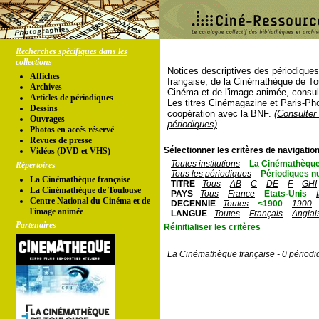
Recherches spécifiques dans les
collections
Notices descriptives des périodique
Affiches
française, de la Cinémathèque de To
Archives
Cinéma et de l'image animée, consul
Articles de périodiques
Les titres Cinémagazine et Paris-Ph
Dessins
coopération avec la BNF.
(Consulter 
Ouvrages
périodiques)
Photos en accés réservé
Revues de presse
Sélectionner les critères de navigation
Vidéos (DVD et VHS)
Toutes institutions
La Cinémathèque
Répertoires
Tous les périodiques
Périodiques n
La Cinémathèque française
TITRE
Tous
AB
C
DE
F
GHI
La Cinémathèque de Toulouse
PAYS
Tous
France
Etats-Unis
Centre National du Cinéma et de
DECENNIE
Toutes
<1900
1900
l'image animée
LANGUE
Toutes
Français
Anglai
Partenaires
Réinitialiser les critères
La Cinémathèque française - 0 périodi