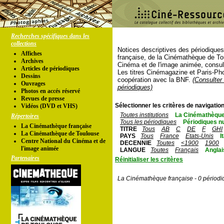
Recherches spécifiques dans les
collections
Notices descriptives des périodique
Affiches
française, de la Cinémathèque de To
Archives
Cinéma et de l'image animée, consul
Articles de périodiques
Les titres Cinémagazine et Paris-Ph
Dessins
coopération avec la BNF.
(Consulter 
Ouvrages
périodiques)
Photos en accés réservé
Revues de presse
Sélectionner les critères de navigation
Vidéos (DVD et VHS)
Toutes institutions
La Cinémathèque
Répertoires
Tous les périodiques
Périodiques n
La Cinémathèque française
TITRE
Tous
AB
C
DE
F
GHI
La Cinémathèque de Toulouse
PAYS
Tous
France
Etats-Unis
I
Centre National du Cinéma et de
DECENNIE
Toutes
<1900
1900
l'image animée
LANGUE
Toutes
Français
Anglai
Partenaires
Réinitialiser les critères
La Cinémathèque française - 0 périodi