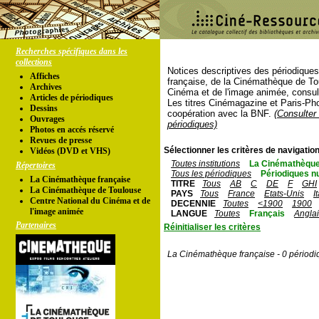
Recherches spécifiques dans les
collections
Notices descriptives des périodique
Affiches
française, de la Cinémathèque de To
Archives
Cinéma et de l'image animée, consul
Articles de périodiques
Les titres Cinémagazine et Paris-Ph
Dessins
coopération avec la BNF.
(Consulter 
Ouvrages
périodiques)
Photos en accés réservé
Revues de presse
Sélectionner les critères de navigation
Vidéos (DVD et VHS)
Toutes institutions
La Cinémathèque
Répertoires
Tous les périodiques
Périodiques n
La Cinémathèque française
TITRE
Tous
AB
C
DE
F
GHI
La Cinémathèque de Toulouse
PAYS
Tous
France
Etats-Unis
I
Centre National du Cinéma et de
DECENNIE
Toutes
<1900
1900
l'image animée
LANGUE
Toutes
Français
Angla
Partenaires
Réinitialiser les critères
La Cinémathèque française - 0 périodi