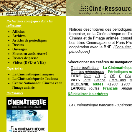
Recherches spécifiques dans les
collections
Notices descriptives des périodique
Affiches
française, de la Cinémathèque de To
Archives
Cinéma et de l'image animée, consul
Articles de périodiques
Les titres Cinémagazine et Paris-Ph
Dessins
coopération avec la BNF.
(Consulter 
Ouvrages
périodiques)
Photos en accés réservé
Revues de presse
Sélectionner les critères de navigation
Vidéos (DVD et VHS)
Toutes institutions
La Cinémathèque
Répertoires
Tous les périodiques
Périodiques n
La Cinémathèque française
TITRE
Tous
AB
C
DE
F
GHI
La Cinémathèque de Toulouse
PAYS
Tous
France
Etats-Unis
I
Centre National du Cinéma et de
DECENNIE
Toutes
<1900
1900
l'image animée
LANGUE
Toutes
Français
Angla
Partenaires
Réinitialiser les critères
La Cinémathèque française - 0 périodi