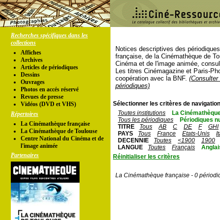
Recherches spécifiques dans les
collections
Notices descriptives des périodique
Affiches
française, de la Cinémathèque de To
Archives
Cinéma et de l'image animée, consul
Articles de périodiques
Les titres Cinémagazine et Paris-Ph
Dessins
coopération avec la BNF.
(Consulter 
Ouvrages
périodiques)
Photos en accés réservé
Revues de presse
Sélectionner les critères de navigation
Vidéos (DVD et VHS)
Toutes institutions
La Cinémathèque
Répertoires
Tous les périodiques
Périodiques n
La Cinémathèque française
TITRE
Tous
AB
C
DE
F
GHI
La Cinémathèque de Toulouse
PAYS
Tous
France
Etats-Unis
I
Centre National du Cinéma et de
DECENNIE
Toutes
<1900
1900
l'image animée
LANGUE
Toutes
Français
Anglai
Partenaires
Réinitialiser les critères
La Cinémathèque française - 0 périodi