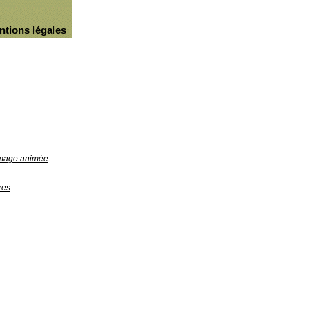
ntions légales
'image animée
res