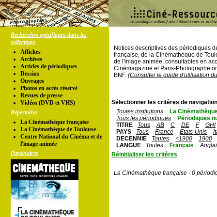
Recherches spécifiques dans les
collections
Notices descriptives des périodiques 
Affiches
française, de la Cinémathèque de Toul
Archives
de l'image animée, consultables en acc
Articles de périodiques
Cinémagazine et Paris-Photographe ont
Dessins
BNF.
(Consulter le guide d'utilisation d
Ouvrages
Photos en accés réservé
Revues de presse
Sélectionner les critères de navigation
Vidéos (DVD et VHS)
Toutes institutions
La Cinémathèque
Répertoires
Tous les périodiques
Périodiques n
La Cinémathèque française
TITRE
Tous
AB
C
DE
F
GHI
La Cinémathèque de Toulouse
PAYS
Tous
France
Etats-Unis
I
Centre National du Cinéma et de
DECENNIE
Toutes
<1900
1900
l'image animée
LANGUE
Toutes
Français
Angla
Partenaires
Réinitialiser les critères
La Cinémathèque française - 0 périodi