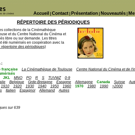
Accueil
Contact
Présentation
Nouveautés
Me
|
|
|
|
RÉPERTOIRE DES PÉRIODIQUES
des collections de la Cinémathèque
ouse et du Centre National du Cinéma et
ès libre ou sur demande. Les titres
 été numérisés en coopération avec la
u répertoire des périodiques)
 :
 française
La Cinémathèque de Toulouse
Centre National du Cinéma et de l
umérisés
JKL
MNO
PQ
R
S
TUVWZ
0-9
talie
Belgique
Grde-Bretagne
Espagne
Allemagne
Canada
Suisse
Aut
1910
1920
1930
1940
1950
1960
1970
1980
1990
>2000
is
Italien
Espagnol
Allemand
Autres
ques sur 639