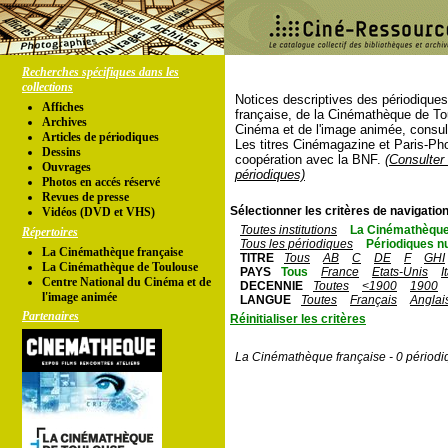
Recherches spécifiques dans les
collections
Notices descriptives des périodique
Affiches
française, de la Cinémathèque de To
Archives
Cinéma et de l'image animée, consul
Articles de périodiques
Les titres Cinémagazine et Paris-Ph
Dessins
coopération avec la BNF.
(Consulter 
Ouvrages
périodiques)
Photos en accés réservé
Revues de presse
Sélectionner les critères de navigation
Vidéos (DVD et VHS)
Toutes institutions
La Cinémathèque
Répertoires
Tous les périodiques
Périodiques n
La Cinémathèque française
TITRE
Tous
AB
C
DE
F
GHI
La Cinémathèque de Toulouse
PAYS
Tous
France
Etats-Unis
I
Centre National du Cinéma et de
DECENNIE
Toutes
<1900
1900
l'image animée
LANGUE
Toutes
Français
Anglai
Partenaires
Réinitialiser les critères
La Cinémathèque française - 0 périodi