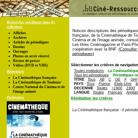
Recherches spécifiques dans les
collections
Notices descriptives des périodique
Affiches
française, de la Cinémathèque de To
Archives
Cinéma et de l'image animée, consul
Articles de périodiques
Les titres Cinémagazine et Paris-Ph
Dessins
coopération avec la BNF.
(Consulter 
Ouvrages
périodiques)
Photos en accés réservé
Revues de presse
Sélectionner les critères de navigation
Vidéos (DVD et VHS)
Toutes institutions
La Cinémathèque
Répertoires
Tous les périodiques
Périodiques n
La Cinémathèque française
TITRE
Tous
AB
C
DE
F
GHI
La Cinémathèque de Toulouse
PAYS
Tous
France
Etats-Unis
I
Centre National du Cinéma et de
DECENNIE
Toutes
<1900
1900
l'image animée
LANGUE
Toutes
Français
Anglai
Partenaires
Réinitialiser les critères
La Cinémathèque française - 0 périodi