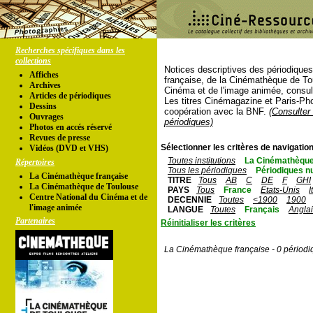
Recherches spécifiques dans les
collections
Notices descriptives des périodique
Affiches
française, de la Cinémathèque de To
Archives
Cinéma et de l'image animée, consul
Articles de périodiques
Les titres Cinémagazine et Paris-Ph
Dessins
coopération avec la BNF.
(Consulter 
Ouvrages
périodiques)
Photos en accés réservé
Revues de presse
Sélectionner les critères de navigation
Vidéos (DVD et VHS)
Toutes institutions
La Cinémathèque
Répertoires
Tous les périodiques
Périodiques n
La Cinémathèque française
TITRE
Tous
AB
C
DE
F
GHI
La Cinémathèque de Toulouse
PAYS
Tous
France
Etats-Unis
I
Centre National du Cinéma et de
DECENNIE
Toutes
<1900
1900
l'image animée
LANGUE
Toutes
Français
Angla
Partenaires
Réinitialiser les critères
La Cinémathèque française - 0 périodi