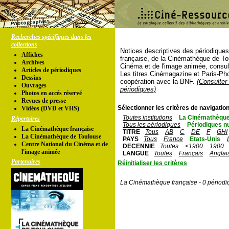
Recherches spécifiques dans les
collections
Notices descriptives des périodique
Affiches
française, de la Cinémathèque de To
Archives
Cinéma et de l'image animée, consul
Articles de périodiques
Les titres Cinémagazine et Paris-Ph
Dessins
coopération avec la BNF.
(Consulter 
Ouvrages
périodiques)
Photos en accés réservé
Revues de presse
Sélectionner les critères de navigation
Vidéos (DVD et VHS)
Toutes institutions
La Cinémathèque
Répertoires
Tous les périodiques
Périodiques n
La Cinémathèque française
TITRE
Tous
AB
C
DE
F
GHI
La Cinémathèque de Toulouse
PAYS
Tous
France
Etats-Unis
Centre National du Cinéma et de
DECENNIE
Toutes
<1900
1900
l'image animée
LANGUE
Toutes
Français
Anglai
Partenaires
Réinitialiser les critères
La Cinémathèque française - 0 périodi