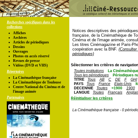
Recherches spécifiques dans les
collections
Notices descriptives des périodique
Affiches
française, de la Cinémathèque de To
Archives
Cinéma et de l'image animée, consul
Articles de périodiques
Les titres Cinémagazine et Paris-Ph
Dessins
coopération avec la BNF.
(Consulter 
Ouvrages
périodiques)
Photos en accés réservé
Revues de presse
Sélectionner les critères de navigation
Vidéos (DVD et VHS)
Toutes institutions
La Cinémathèque
Répertoires
Tous les périodiques
Périodiques n
La Cinémathèque française
TITRE
Tous
AB
C
DE
F
GHI
La Cinémathèque de Toulouse
PAYS
Tous
France
Etats-Unis
I
Centre National du Cinéma et de
DECENNIE
Toutes
<1900
1900
l'image animée
LANGUE
Toutes
Français
Anglai
Partenaires
Réinitialiser les critères
La Cinémathèque française - 0 périodi