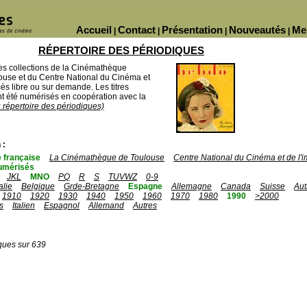
Accueil
Contact
Présentation
Nouveautés
Me
|
|
|
|
RÉPERTOIRE DES PÉRIODIQUES
des collections de la Cinémathèque
ouse et du Centre National du Cinéma et
ès libre ou sur demande. Les titres
 été numérisés en coopération avec la
u répertoire des périodiques)
 :
 française
La Cinémathèque de Toulouse
Centre National du Cinéma et de l
umérisés
JKL
MNO
PQ
R
S
TUVWZ
0-9
talie
Belgique
Grde-Bretagne
Espagne
Allemagne
Canada
Suisse
Aut
1910
1920
1930
1940
1950
1960
1970
1980
1990
>2000
s
Italien
Espagnol
Allemand
Autres
ques sur 639