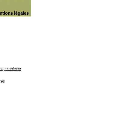
ntions légales
'image animée
res