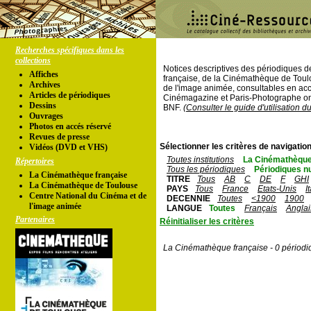
Recherches spécifiques dans les
collections
Notices descriptives des périodiques 
Affiches
française, de la Cinémathèque de Toul
Archives
de l'image animée, consultables en acc
Articles de périodiques
Cinémagazine et Paris-Photographe ont
Dessins
BNF.
(Consulter le guide d'utilisation d
Ouvrages
Photos en accés réservé
Revues de presse
Sélectionner les critères de navigation
Vidéos (DVD et VHS)
Toutes institutions
La Cinémathèque
Répertoires
Tous les périodiques
Périodiques n
La Cinémathèque française
TITRE
Tous
AB
C
DE
F
GHI
La Cinémathèque de Toulouse
PAYS
Tous
France
Etats-Unis
I
Centre National du Cinéma et de
DECENNIE
Toutes
<1900
1900
l'image animée
LANGUE
Toutes
Français
Anglai
Partenaires
Réinitialiser les critères
La Cinémathèque française - 0 périodi