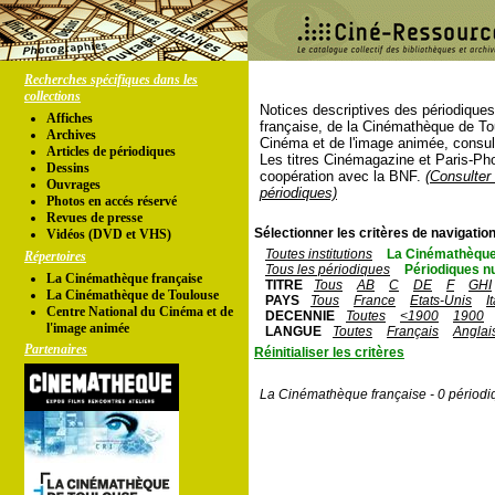
Recherches spécifiques dans les
collections
Notices descriptives des périodique
Affiches
française, de la Cinémathèque de To
Archives
Cinéma et de l'image animée, consul
Articles de périodiques
Les titres Cinémagazine et Paris-Ph
Dessins
coopération avec la BNF.
(Consulter 
Ouvrages
périodiques)
Photos en accés réservé
Revues de presse
Sélectionner les critères de navigation
Vidéos (DVD et VHS)
Toutes institutions
La Cinémathèque
Répertoires
Tous les périodiques
Périodiques n
La Cinémathèque française
TITRE
Tous
AB
C
DE
F
GHI
La Cinémathèque de Toulouse
PAYS
Tous
France
Etats-Unis
I
Centre National du Cinéma et de
DECENNIE
Toutes
<1900
1900
l'image animée
LANGUE
Toutes
Français
Anglai
Partenaires
Réinitialiser les critères
La Cinémathèque française - 0 périodi