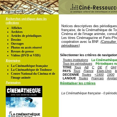
Recherches spécifiques dans les
collections
Notices descriptives des périodique
Affiches
française, de la Cinémathèque de To
Archives
Cinéma et de l'image animée, consul
Articles de périodiques
Les titres Cinémagazine et Paris-Ph
Dessins
coopération avec la BNF.
(Consulter 
Ouvrages
périodiques)
Photos en accés réservé
Revues de presse
Sélectionner les critères de navigation
Vidéos (DVD et VHS)
Toutes institutions
La Cinémathèque
Répertoires
Tous les périodiques
Périodiques n
La Cinémathèque française
TITRE
Tous
AB
C
DE
F
GHI
La Cinémathèque de Toulouse
PAYS
Tous
France
Etats-Unis
I
Centre National du Cinéma et de
DECENNIE
Toutes
<1900
1900
l'image animée
LANGUE
Toutes
Français
Anglai
Partenaires
Réinitialiser les critères
La Cinémathèque française - 0 périodi