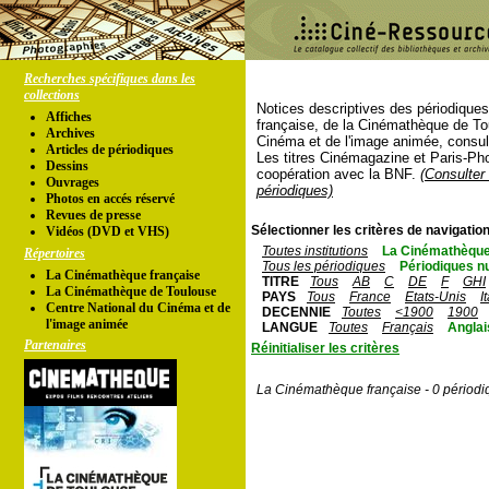
Recherches spécifiques dans les
collections
Notices descriptives des périodique
Affiches
française, de la Cinémathèque de To
Archives
Cinéma et de l'image animée, consul
Articles de périodiques
Les titres Cinémagazine et Paris-Ph
Dessins
coopération avec la BNF.
(Consulter 
Ouvrages
périodiques)
Photos en accés réservé
Revues de presse
Sélectionner les critères de navigation
Vidéos (DVD et VHS)
Toutes institutions
La Cinémathèque
Répertoires
Tous les périodiques
Périodiques n
La Cinémathèque française
TITRE
Tous
AB
C
DE
F
GHI
La Cinémathèque de Toulouse
PAYS
Tous
France
Etats-Unis
I
Centre National du Cinéma et de
DECENNIE
Toutes
<1900
1900
l'image animée
LANGUE
Toutes
Français
Anglai
Partenaires
Réinitialiser les critères
La Cinémathèque française - 0 périodi