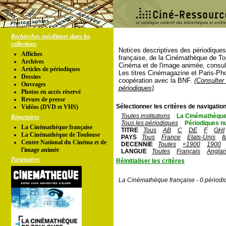
Recherches spécifiques dans les
collections
Notices descriptives des périodique
Affiches
française, de la Cinémathèque de To
Archives
Cinéma et de l'image animée, consul
Articles de périodiques
Les titres Cinémagazine et Paris-Ph
Dessins
coopération avec la BNF.
(Consulter 
Ouvrages
périodiques)
Photos en accés réservé
Revues de presse
Sélectionner les critères de navigation
Vidéos (DVD et VHS)
Toutes institutions
La Cinémathèque
Répertoires
Tous les périodiques
Périodiques n
La Cinémathèque française
TITRE
Tous
AB
C
DE
F
GHI
La Cinémathèque de Toulouse
PAYS
Tous
France
Etats-Unis
I
Centre National du Cinéma et de
DECENNIE
Toutes
<1900
1900
l'image animée
LANGUE
Toutes
Français
Anglai
Partenaires
Réinitialiser les critères
La Cinémathèque française - 0 périodi