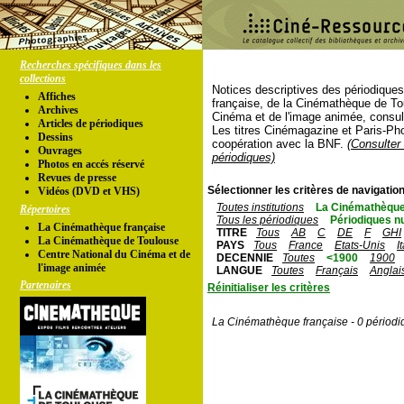
Recherches spécifiques dans les
collections
Notices descriptives des périodique
Affiches
française, de la Cinémathèque de To
Archives
Cinéma et de l'image animée, consul
Articles de périodiques
Les titres Cinémagazine et Paris-Ph
Dessins
coopération avec la BNF.
(Consulter 
Ouvrages
périodiques)
Photos en accés réservé
Revues de presse
Sélectionner les critères de navigation
Vidéos (DVD et VHS)
Toutes institutions
La Cinémathèque
Répertoires
Tous les périodiques
Périodiques n
La Cinémathèque française
TITRE
Tous
AB
C
DE
F
GHI
La Cinémathèque de Toulouse
PAYS
Tous
France
Etats-Unis
I
Centre National du Cinéma et de
DECENNIE
Toutes
<1900
1900
l'image animée
LANGUE
Toutes
Français
Anglai
Partenaires
Réinitialiser les critères
La Cinémathèque française - 0 périodi