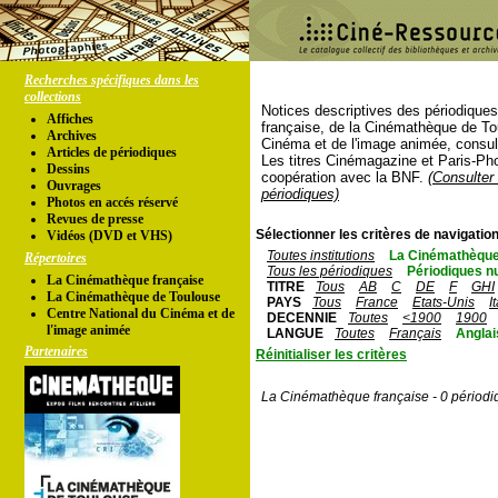
Recherches spécifiques dans les
collections
Notices descriptives des périodique
Affiches
française, de la Cinémathèque de To
Archives
Cinéma et de l'image animée, consul
Articles de périodiques
Les titres Cinémagazine et Paris-Ph
Dessins
coopération avec la BNF.
(Consulter 
Ouvrages
périodiques)
Photos en accés réservé
Revues de presse
Sélectionner les critères de navigation
Vidéos (DVD et VHS)
Toutes institutions
La Cinémathèque
Répertoires
Tous les périodiques
Périodiques n
La Cinémathèque française
TITRE
Tous
AB
C
DE
F
GHI
La Cinémathèque de Toulouse
PAYS
Tous
France
Etats-Unis
I
Centre National du Cinéma et de
DECENNIE
Toutes
<1900
1900
l'image animée
LANGUE
Toutes
Français
Anglai
Partenaires
Réinitialiser les critères
La Cinémathèque française - 0 périodi