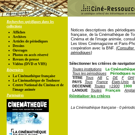
Recherches spécifiques dans les
collections
Notices descriptives des périodique
Affiches
française, de la Cinémathèque de To
Archives
Cinéma et de l'image animée, consul
Articles de périodiques
Les titres Cinémagazine et Paris-Ph
Dessins
coopération avec la BNF.
(Consulter 
Ouvrages
périodiques)
Photos en accés réservé
Revues de presse
Sélectionner les critères de navigation
Vidéos (DVD et VHS)
Toutes institutions
La Cinémathèque
Répertoires
Tous les périodiques
Périodiques n
La Cinémathèque française
TITRE
Tous
AB
C
DE
F
GHI
La Cinémathèque de Toulouse
PAYS
Tous
France
Etats-Unis
I
Centre National du Cinéma et de
DECENNIE
Toutes
<1900
1900
l'image animée
LANGUE
Toutes
Français
Angla
Partenaires
Réinitialiser les critères
La Cinémathèque française - 0 périodi