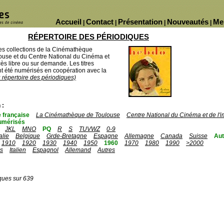
Accueil
Contact
Présentation
Nouveautés
Me
|
|
|
|
RÉPERTOIRE DES PÉRIODIQUES
des collections de la Cinémathèque
ouse et du Centre National du Cinéma et
ès libre ou sur demande. Les titres
 été numérisés en coopération avec la
u répertoire des périodiques)
 :
 française
La Cinémathèque de Toulouse
Centre National du Cinéma et de l
umérisés
JKL
MNO
PQ
R
S
TUVWZ
0-9
talie
Belgique
Grde-Bretagne
Espagne
Allemagne
Canada
Suisse
Aut
1910
1920
1930
1940
1950
1960
1970
1980
1990
>2000
is
Italien
Espagnol
Allemand
Autres
ques sur 639