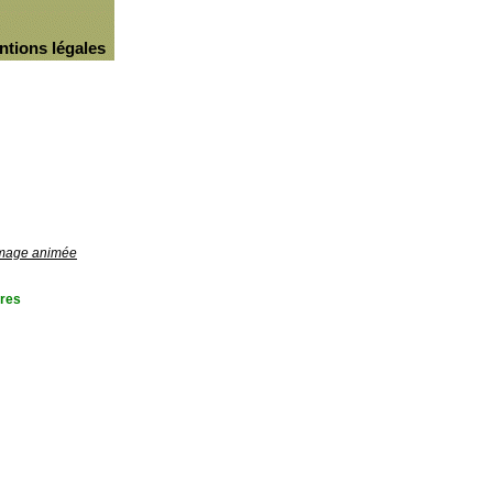
ntions légales
'image animée
res