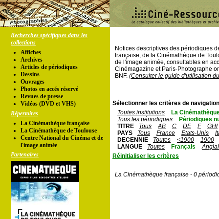
Recherches spécifiques dans les
collections
Notices descriptives des périodiques 
Affiches
française, de la Cinémathèque de Toul
Archives
de l'image animée, consultables en acc
Articles de périodiques
Cinémagazine et Paris-Photographe ont
Dessins
BNF.
(Consulter le guide d'utilisation d
Ouvrages
Photos en accés réservé
Revues de presse
Sélectionner les critères de navigation
Vidéos (DVD et VHS)
Toutes institutions
La Cinémathèque
Répertoires
Tous les périodiques
Périodiques n
La Cinémathèque française
TITRE
Tous
AB
C
DE
F
GHI
La Cinémathèque de Toulouse
PAYS
Tous
France
Etats-Unis
I
Centre National du Cinéma et de
DECENNIE
Toutes
<1900
1900
l'image animée
LANGUE
Toutes
Français
Angla
Partenaires
Réinitialiser les critères
La Cinémathèque française - 0 périodi