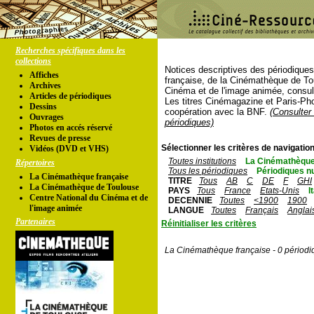
Recherches spécifiques dans les
collections
Notices descriptives des périodique
Affiches
française, de la Cinémathèque de To
Archives
Cinéma et de l'image animée, consul
Articles de périodiques
Les titres Cinémagazine et Paris-Ph
Dessins
coopération avec la BNF.
(Consulter 
Ouvrages
périodiques)
Photos en accés réservé
Revues de presse
Sélectionner les critères de navigation
Vidéos (DVD et VHS)
Toutes institutions
La Cinémathèque
Répertoires
Tous les périodiques
Périodiques n
La Cinémathèque française
TITRE
Tous
AB
C
DE
F
GHI
La Cinémathèque de Toulouse
PAYS
Tous
France
Etats-Unis
I
Centre National du Cinéma et de
DECENNIE
Toutes
<1900
1900
l'image animée
LANGUE
Toutes
Français
Anglai
Partenaires
Réinitialiser les critères
La Cinémathèque française - 0 périodi