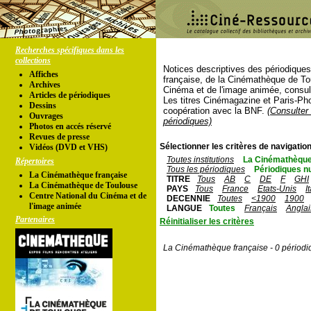
Recherches spécifiques dans les
collections
Notices descriptives des périodique
Affiches
française, de la Cinémathèque de To
Archives
Cinéma et de l'image animée, consul
Articles de périodiques
Les titres Cinémagazine et Paris-Ph
Dessins
coopération avec la BNF.
(Consulter 
Ouvrages
périodiques)
Photos en accés réservé
Revues de presse
Sélectionner les critères de navigation
Vidéos (DVD et VHS)
Toutes institutions
La Cinémathèque
Répertoires
Tous les périodiques
Périodiques n
La Cinémathèque française
TITRE
Tous
AB
C
DE
F
GHI
La Cinémathèque de Toulouse
PAYS
Tous
France
Etats-Unis
I
Centre National du Cinéma et de
DECENNIE
Toutes
<1900
1900
l'image animée
LANGUE
Toutes
Français
Anglai
Partenaires
Réinitialiser les critères
La Cinémathèque française - 0 périodi