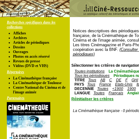
Recherches spécifiques dans les
collections
Notices descriptives des périodique
Affiches
française, de la Cinémathèque de To
Archives
Cinéma et de l'image animée, consul
Articles de périodiques
Les titres Cinémagazine et Paris-Ph
Dessins
coopération avec la BNF.
(Consulter 
Ouvrages
périodiques)
Photos en accés réservé
Revues de presse
Sélectionner les critères de navigation
Vidéos (DVD et VHS)
Toutes institutions
La Cinémathèque
Répertoires
Tous les périodiques
Périodiques n
La Cinémathèque française
TITRE
Tous
AB
C
DE
F
GHI
La Cinémathèque de Toulouse
PAYS
Tous
France
Etats-Unis
I
Centre National du Cinéma et de
DECENNIE
Toutes
<1900
1900
l'image animée
LANGUE
Toutes
Français
Anglai
Partenaires
Réinitialiser les critères
La Cinémathèque française - 0 périodi