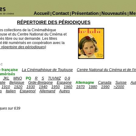
Accueil
Contact
Présentation
Nouveautés
Me
|
|
|
|
RÉPERTOIRE DES PÉRIODIQUES
des collections de la Cinémathèque
ouse et du Centre National du Cinéma et
ès libre ou sur demande. Les titres
 été numérisés en coopération avec la
u répertoire des périodiques)
 :
 française
La Cinémathèque de Toulouse
Centre National du Cinéma et de l
umérisés
JKL
MNO
PQ
R
S
TUVWZ
0-9
talie
Belgique
Grde-Bretagne
Espagne
Allemagne
Canada
Suisse
Aut
1910
1920
1930
1940
1950
1960
1970
1980
1990
>2000
is
Italien
Espagnol
Allemand
Autres
ques sur 639