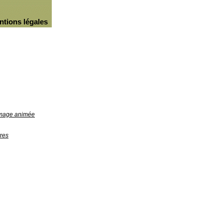
ntions légales
'image animée
res