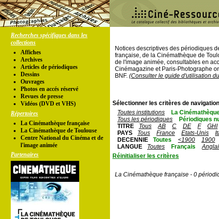
Recherches spécifiques dans les
collections
Notices descriptives des périodiques 
Affiches
française, de la Cinémathèque de Toul
Archives
de l'image animée, consultables en acc
Articles de périodiques
Cinémagazine et Paris-Photographe ont
Dessins
BNF.
(Consulter le guide d'utilisation d
Ouvrages
Photos en accés réservé
Revues de presse
Sélectionner les critères de navigation
Vidéos (DVD et VHS)
Toutes institutions
La Cinémathèque
Répertoires
Tous les périodiques
Périodiques n
La Cinémathèque française
TITRE
Tous
AB
C
DE
F
GHI
La Cinémathèque de Toulouse
PAYS
Tous
France
Etats-Unis
I
Centre National du Cinéma et de
DECENNIE
Toutes
<1900
1900
l'image animée
LANGUE
Toutes
Français
Angla
Partenaires
Réinitialiser les critères
La Cinémathèque française - 0 périodi