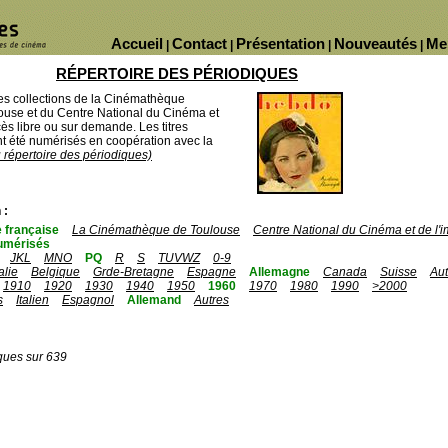
Accueil
Contact
Présentation
Nouveautés
Me
|
|
|
|
RÉPERTOIRE DES PÉRIODIQUES
des collections de la Cinémathèque
ouse et du Centre National du Cinéma et
ès libre ou sur demande. Les titres
 été numérisés en coopération avec la
u répertoire des périodiques)
 :
 française
La Cinémathèque de Toulouse
Centre National du Cinéma et de l
umérisés
JKL
MNO
PQ
R
S
TUVWZ
0-9
talie
Belgique
Grde-Bretagne
Espagne
Allemagne
Canada
Suisse
Aut
1910
1920
1930
1940
1950
1960
1970
1980
1990
>2000
s
Italien
Espagnol
Allemand
Autres
ques sur 639