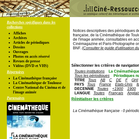
Recherches spécifiques dans les
collections
Notices descriptives des périodiques 
Affiches
française, de la Cinémathèque de Toul
Archives
de l'image animée, consultables en acc
Articles de périodiques
Cinémagazine et Paris-Photographe ont
Dessins
BNF.
(Consulter le guide d'utilisation d
Ouvrages
Photos en accés réservé
Revues de presse
Sélectionner les critères de navigation
Vidéos (DVD et VHS)
Toutes institutions
La Cinémathèque
Répertoires
Tous les périodiques
Périodiques n
La Cinémathèque française
TITRE
Tous
AB
C
DE
F
GHI
La Cinémathèque de Toulouse
PAYS
Tous
France
Etats-Unis
I
Centre National du Cinéma et de
DECENNIE
Toutes
<1900
1900
l'image animée
LANGUE
Toutes
Français
Anglai
Partenaires
Réinitialiser les critères
La Cinémathèque française - 0 périodi