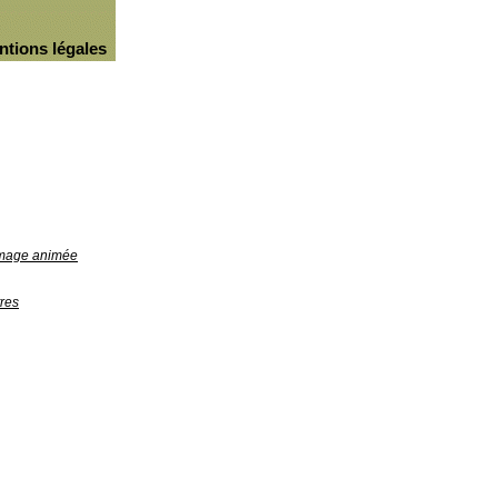
ntions légales
'image animée
res