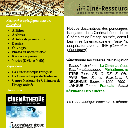
Recherches spécifiques dans les
collections
Notices descriptives des périodique
Affiches
française, de la Cinémathèque de To
Archives
Cinéma et de l'image animée, consul
Articles de périodiques
Les titres Cinémagazine et Paris-Ph
Dessins
coopération avec la BNF.
(Consulter 
Ouvrages
périodiques)
Photos en accés réservé
Revues de presse
Sélectionner les critères de navigation
Vidéos (DVD et VHS)
Toutes institutions
La Cinémathèque
Répertoires
Tous les périodiques
Périodiques n
La Cinémathèque française
TITRE
Tous
AB
C
DE
F
GHI
La Cinémathèque de Toulouse
PAYS
Tous
France
Etats-Unis
I
Centre National du Cinéma et de
DECENNIE
Toutes
<1900
1900
l'image animée
LANGUE
Toutes
Français
Angla
Partenaires
Réinitialiser les critères
La Cinémathèque française - 0 périodi