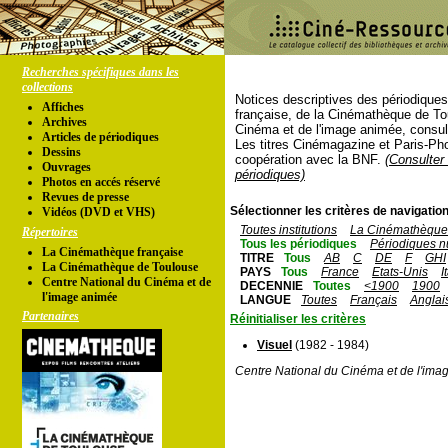
Recherches spécifiques dans les
collections
Notices descriptives des périodique
Affiches
française, de la Cinémathèque de To
Archives
Cinéma et de l'image animée, consul
Articles de périodiques
Les titres Cinémagazine et Paris-Ph
Dessins
coopération avec la BNF.
(Consulter 
Ouvrages
périodiques)
Photos en accés réservé
Revues de presse
Sélectionner les critères de navigation
Vidéos (DVD et VHS)
Toutes institutions
La Cinémathèque 
Répertoires
Tous les périodiques
Périodiques n
La Cinémathèque française
TITRE
Tous
AB
C
DE
F
GHI
La Cinémathèque de Toulouse
PAYS
Tous
France
Etats-Unis
I
Centre National du Cinéma et de
DECENNIE
Toutes
<1900
1900
l'image animée
LANGUE
Toutes
Français
Anglai
Partenaires
Réinitialiser les critères
Visuel
(1982 - 1984)
Centre National du Cinéma et de l'ima