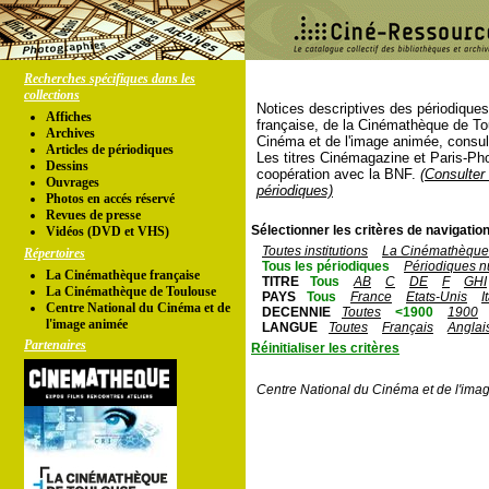
Recherches spécifiques dans les
collections
Notices descriptives des périodique
Affiches
française, de la Cinémathèque de To
Archives
Cinéma et de l'image animée, consul
Articles de périodiques
Les titres Cinémagazine et Paris-Ph
Dessins
coopération avec la BNF.
(Consulter 
Ouvrages
périodiques)
Photos en accés réservé
Revues de presse
Sélectionner les critères de navigation
Vidéos (DVD et VHS)
Toutes institutions
La Cinémathèque 
Répertoires
Tous les périodiques
Périodiques n
La Cinémathèque française
TITRE
Tous
AB
C
DE
F
GHI
La Cinémathèque de Toulouse
PAYS
Tous
France
Etats-Unis
I
Centre National du Cinéma et de
DECENNIE
Toutes
<1900
1900
l'image animée
LANGUE
Toutes
Français
Anglai
Partenaires
Réinitialiser les critères
Centre National du Cinéma et de l'ima