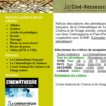
Recherches spécifiques dans les
collections
Notices descriptives des périodique
Affiches
française, de la Cinémathèque de To
Archives
Cinéma et de l'image animée, consul
Articles de périodiques
Les titres Cinémagazine et Paris-Ph
Dessins
coopération avec la BNF.
(Consulter 
Ouvrages
périodiques)
Photos en accés réservé
Revues de presse
Sélectionner les critères de navigation
Vidéos (DVD et VHS)
Toutes institutions
La Cinémathèque 
Répertoires
Tous les périodiques
Périodiques n
La Cinémathèque française
TITRE
Tous
AB
C
DE
F
GHI
La Cinémathèque de Toulouse
PAYS
Tous
France
Etats-Unis
I
Centre National du Cinéma et de
DECENNIE
Toutes
<1900
1900
l'image animée
LANGUE
Toutes
Français
Anglai
Partenaires
Réinitialiser les critères
Centre National du Cinéma et de l'ima