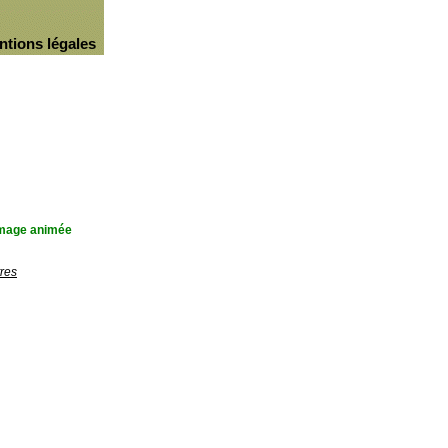
ntions légales
'image animée
res