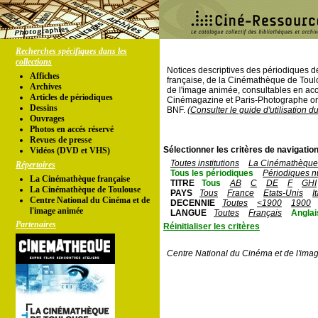
Recherches spécifiques dans les
collections
Notices descriptives des périodiques 
Affiches
française, de la Cinémathèque de Toul
Archives
de l'image animée, consultables en acc
Articles de périodiques
Cinémagazine et Paris-Photographe ont
Dessins
BNF.
(Consulter le guide d'utilisation d
Ouvrages
Photos en accés réservé
Revues de presse
Sélectionner les critères de navigation
Vidéos (DVD et VHS)
Toutes institutions
La Cinémathèque 
Répertoires
Tous les périodiques
Périodiques n
La Cinémathèque française
TITRE
Tous
AB
C
DE
F
GHI
La Cinémathèque de Toulouse
PAYS
Tous
France
Etats-Unis
I
Centre National du Cinéma et de
DECENNIE
Toutes
<1900
1900
l'image animée
LANGUE
Toutes
Français
Anglai
Partenaires
Réinitialiser les critères
Centre National du Cinéma et de l'ima