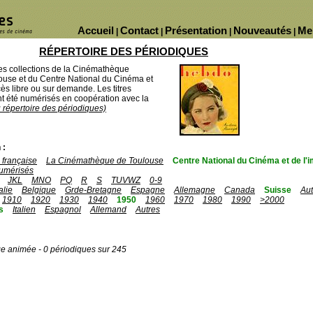
Accueil
Contact
Présentation
Nouveautés
Me
|
|
|
|
RÉPERTOIRE DES PÉRIODIQUES
des collections de la Cinémathèque
ouse et du Centre National du Cinéma et
ès libre ou sur demande. Les titres
 été numérisés en coopération avec la
u répertoire des périodiques)
 :
française
La Cinémathèque de Toulouse
Centre National du Cinéma et de l
umérisés
JKL
MNO
PQ
R
S
TUVWZ
0-9
talie
Belgique
Grde-Bretagne
Espagne
Allemagne
Canada
Suisse
Aut
1910
1920
1930
1940
1950
1960
1970
1980
1990
>2000
s
Italien
Espagnol
Allemand
Autres
ge animée - 0 périodiques sur 245