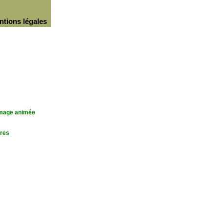
ntions légales
'image animée
res