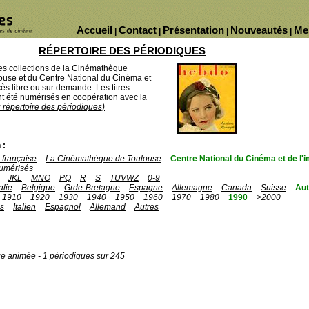
Accueil
Contact
Présentation
Nouveautés
Me
|
|
|
|
RÉPERTOIRE DES PÉRIODIQUES
des collections de la Cinémathèque
ouse et du Centre National du Cinéma et
ès libre ou sur demande. Les titres
 été numérisés en coopération avec la
u répertoire des périodiques)
 :
française
La Cinémathèque de Toulouse
Centre National du Cinéma et de l
umérisés
JKL
MNO
PQ
R
S
TUVWZ
0-9
talie
Belgique
Grde-Bretagne
Espagne
Allemagne
Canada
Suisse
Aut
1910
1920
1930
1940
1950
1960
1970
1980
1990
>2000
is
Italien
Espagnol
Allemand
Autres
ge animée - 1 périodiques sur 245