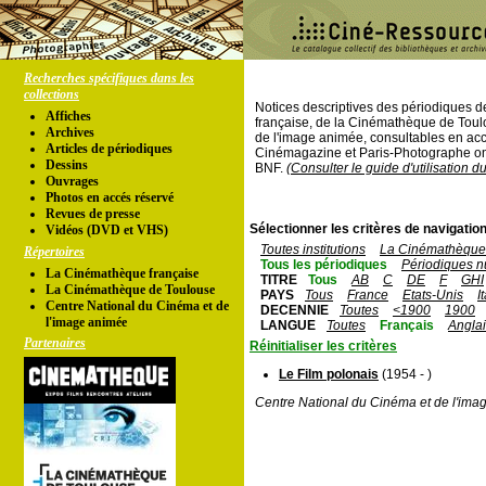
Recherches spécifiques dans les
collections
Notices descriptives des périodiques 
Affiches
française, de la Cinémathèque de Toul
Archives
de l'image animée, consultables en acc
Articles de périodiques
Cinémagazine et Paris-Photographe ont
Dessins
BNF.
(Consulter le guide d'utilisation d
Ouvrages
Photos en accés réservé
Revues de presse
Sélectionner les critères de navigation
Vidéos (DVD et VHS)
Toutes institutions
La Cinémathèque 
Répertoires
Tous les périodiques
Périodiques n
La Cinémathèque française
TITRE
Tous
AB
C
DE
F
GHI
La Cinémathèque de Toulouse
PAYS
Tous
France
Etats-Unis
I
Centre National du Cinéma et de
DECENNIE
Toutes
<1900
1900
l'image animée
LANGUE
Toutes
Français
Angla
Partenaires
Réinitialiser les critères
Le Film polonais
(1954 - )
Centre National du Cinéma et de l'ima