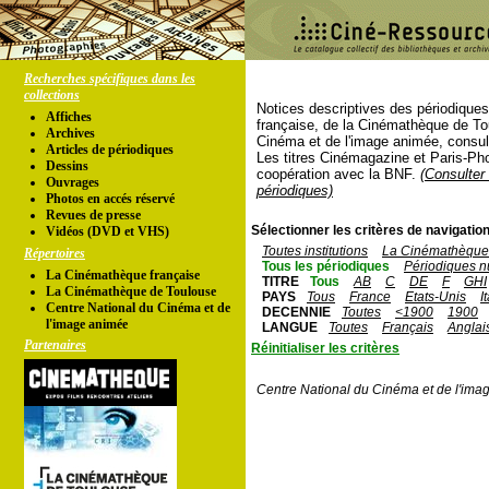
Recherches spécifiques dans les
collections
Notices descriptives des périodique
Affiches
française, de la Cinémathèque de To
Archives
Cinéma et de l'image animée, consul
Articles de périodiques
Les titres Cinémagazine et Paris-Ph
Dessins
coopération avec la BNF.
(Consulter 
Ouvrages
périodiques)
Photos en accés réservé
Revues de presse
Sélectionner les critères de navigation
Vidéos (DVD et VHS)
Toutes institutions
La Cinémathèque 
Répertoires
Tous les périodiques
Périodiques n
La Cinémathèque française
TITRE
Tous
AB
C
DE
F
GHI
La Cinémathèque de Toulouse
PAYS
Tous
France
Etats-Unis
I
Centre National du Cinéma et de
DECENNIE
Toutes
<1900
1900
l'image animée
LANGUE
Toutes
Français
Anglai
Partenaires
Réinitialiser les critères
Centre National du Cinéma et de l'ima