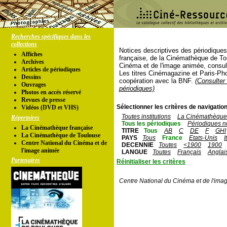
Recherches spécifiques dans les
collections
Notices descriptives des périodique
Affiches
française, de la Cinémathèque de To
Archives
Cinéma et de l'image animée, consul
Articles de périodiques
Les titres Cinémagazine et Paris-Ph
Dessins
coopération avec la BNF.
(Consulter 
Ouvrages
périodiques)
Photos en accés réservé
Revues de presse
Sélectionner les critères de navigation
Vidéos (DVD et VHS)
Toutes institutions
La Cinémathèque 
Répertoires
Tous les périodiques
Périodiques n
La Cinémathèque française
TITRE
Tous
AB
C
DE
F
GHI
La Cinémathèque de Toulouse
PAYS
Tous
France
Etats-Unis
I
Centre National du Cinéma et de
DECENNIE
Toutes
<1900
1900
l'image animée
LANGUE
Toutes
Français
Anglai
Partenaires
Réinitialiser les critères
Centre National du Cinéma et de l'ima