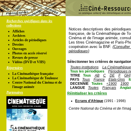
Recherches spécifiques dans les
collections
Notices descriptives des périodique
Affiches
française, de la Cinémathèque de To
Archives
Cinéma et de l'image animée, consul
Articles de périodiques
Les titres Cinémagazine et Paris-Ph
Dessins
coopération avec la BNF.
(Consulter 
Ouvrages
périodiques)
Photos en accés réservé
Revues de presse
Sélectionner les critères de navigation
Vidéos (DVD et VHS)
Toutes institutions
La Cinémathèque 
Répertoires
Tous les périodiques
Périodiques n
La Cinémathèque française
TITRE
Tous
AB
C
DE
F
GHI
La Cinémathèque de Toulouse
PAYS
Tous
France
Etats-Unis
I
Centre National du Cinéma et de
DECENNIE
Toutes
<1900
1900
l'image animée
LANGUE
Toutes
Français
Anglai
Partenaires
Réinitialiser les critères
Ecrans d'Afrique
(1991 - 1998)
Centre National du Cinéma et de l'ima