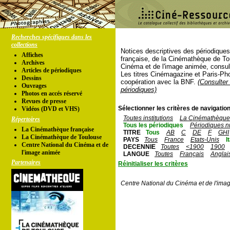
Recherches spécifiques dans les
collections
Notices descriptives des périodique
Affiches
française, de la Cinémathèque de To
Archives
Cinéma et de l'image animée, consul
Articles de périodiques
Les titres Cinémagazine et Paris-Ph
Dessins
coopération avec la BNF.
(Consulter 
Ouvrages
périodiques)
Photos en accés réservé
Revues de presse
Sélectionner les critères de navigation
Vidéos (DVD et VHS)
Toutes institutions
La Cinémathèque 
Répertoires
Tous les périodiques
Périodiques n
La Cinémathèque française
TITRE
Tous
AB
C
DE
F
GHI
La Cinémathèque de Toulouse
PAYS
Tous
France
Etats-Unis
I
Centre National du Cinéma et de
DECENNIE
Toutes
<1900
1900
l'image animée
LANGUE
Toutes
Français
Anglai
Partenaires
Réinitialiser les critères
Centre National du Cinéma et de l'ima